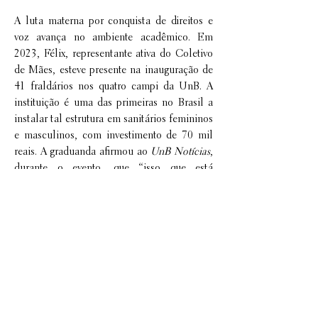
A luta materna por conquista de direitos e
voz avança no ambiente acadêmico. Em
2023, Félix, representante ativa do Coletivo
de Mães, esteve presente na inauguração de
41 fraldários nos quatro campi da UnB. A
instituição é uma das primeiras no Brasil a
instalar tal estrutura em sanitários femininos
e masculinos, com investimento de 70 mil
reais. A graduanda afirmou ao
UnB Notícias
,
durante o evento, que “isso que está
acontecendo é uma conquista de todas nós.
Deve ser comemorado e divulgado, porque
pouquíssimas universidades têm essa
estrutura, que nos escutam e nos auxiliam
como a UnB”. A conquista foi gratificante
para o coletivo porque ele mantinha diálogo
Necessidade de acolhimento
a respeito dessa reivindicação há algum
tempo junto à reitoria.