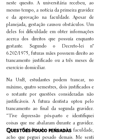
neste quesito. A universitária recebeu, ao
mesmo tempo, a notícia da primeira gravidez
e da aprovação na faculdade. Apesar de
planejada, gestação causou obstáculos. Um
deles foi dificuldade em obter informações
acerca dos direitos que possuía enquanto
gestante. Segundo o Decreto-lei nº
6.202/1975, futuras mães possuem direito ao
trancamento justificado ou a três meses de
exercício domiciliar.
Na UnB, estudantes podem trancar, no
máximo, quatro semestres, dois justificados e
o restante por questões consideradas não
justificáveis. A futura dentista optou pelo
trancamento ao final da segunda gravidez.
“Tive depressão pós-parto e identifiquei
coisas que me abalaram durante a gravidez.
Questões pouco pensadas
Estava trabalhando e fazendo faculdade,
acho que peguei pesado demais. Me senti