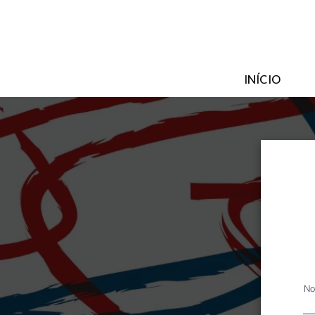
INÍCIO
N